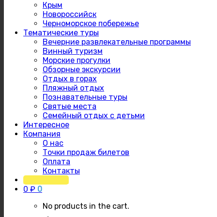
Крым
Новороссийск
Черноморское побережье
Тематические туры
Вечерние развлекательные программы
Винный туризм
Морские прогулки
Обзорные экскурсии
Отдых в горах
Пляжный отдых
Познавательные туры
Святые места
Семейный отдых с детьми
Интересное
Компания
О нас
Точки продаж билетов
Оплата
Контакты
Расписание
0
₽
0
No products in the cart.