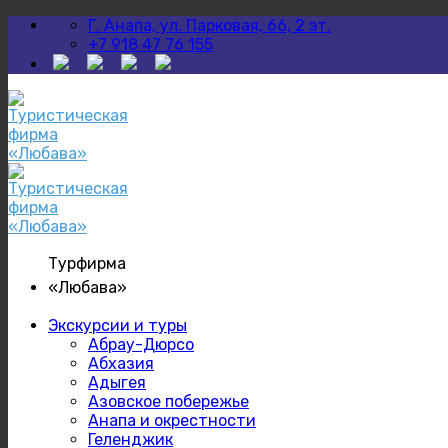
Skip
Г. Анапа, ул. Парковая, 66, 2 эт.
to
+7 918 47 76 155
content
Турфирма
«Любава»
Экскурсии и туры
Абрау-Дюрсо
Абхазия
Адыгея
Азовское побережье
Анапа и окрестности
Геленджик