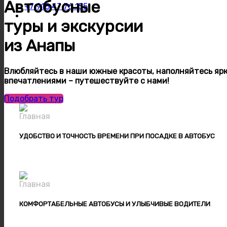
Автобусные
+7 918 47 76 155
туры и экскурсии
из Анапы
Влюбляйтесь в наши южные красоты, наполняйтесь яр
впечатлениями – путешествуйте с нами!
Подобрать тур
УДОБСТВО И ТОЧНОСТЬ ВРЕМЕНИ ПРИ ПОСАДКЕ В АВТОБУС
КОМФОРТАБЕЛЬНЫЕ АВТОБУСЫ И УЛЫБЧИВЫЕ ВОДИТЕЛИ