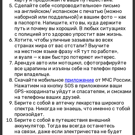
Сделайте себе «сопроводительное» письмо
на английском/ испанском с печатью (можно
наборной или поддельной) и вашим фото — как
в паспорте. Напишите, кто вы, куда держите
путь и почему вы хороший. В любых ситуациях
с полицией это здорово упростит вам жизнь.
Хотите, чтобы уличные зазывалы во всех
странах мира от вас отстали? Выучите
на местном языке фразу «Я тут по работе»,
и вуаля — к вам быстро потеряют интерес.
Арендуя авто или мотоцикл, сфотографируйте
все царапины и изъяны себе на телефон прямо
при владельце.
Скачайте мобильное
приложение
от МЧС России.
Нажатием на кнопку SOS в приложении ваши
GPS-координаты уйдут и спасателям, и смсками
на телефоны ваших друзей.
Берите с собой в аптечку лекарства широкого
спектра. Никогда не знаешь, что именно с тобой
произойдет.
Берите с собой в путешествия внешний
аккумулятор. Тогда вы всегда останетесь
на связи, даже если электричества не будет