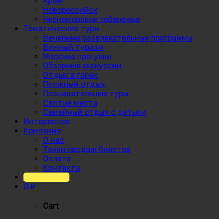
Крым
Новороссийск
Черноморское побережье
Тематические туры
Вечерние развлекательные программы
Винный туризм
Морские прогулки
Обзорные экскурсии
Отдых в горах
Пляжный отдых
Познавательные туры
Святые места
Семейный отдых с детьми
Интересное
Компания
О нас
Точки продаж билетов
Оплата
Контакты
Расписание
0
₽
Cart