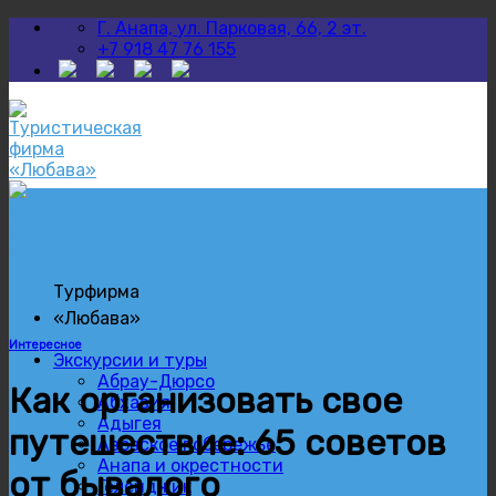
Skip
Г. Анапа, ул. Парковая, 66, 2 эт.
to
+7 918 47 76 155
content
Турфирма
«Любава»
Интересное
Экскурсии и туры
Абрау-Дюрсо
Как организовать свое
Абхазия
Адыгея
путешествие: 65 советов
Азовское побережье
Анапа и окрестности
от бывалого
Геленджик