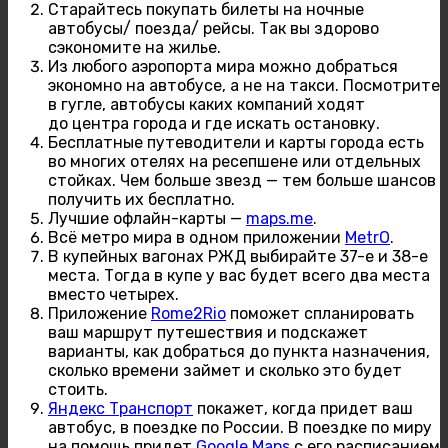
Старайтесь покупать билеты на ночные
автобусы/ поезда/ рейсы. Так вы здорово
сэкономите на жилье.
Из любого аэропорта мира можно добраться
экономно на автобусе, а не на такси. Посмотрите
в гугле, автобусы каких компаний ходят
до центра города и где искать остановку.
Бесплатные путеводители и карты города есть
во многих отелях на ресепшене или отдельных
стойках. Чем больше звезд — тем больше шансов
получить их бесплатно.
Лучшие офлайн-карты —
maps.me
.
Всё метро мира в одном приложении
MetrO
.
В купейных вагонах РЖД выбирайте 37-е и 38-е
места. Тогда в купе у вас будет всего два места
вместо четырех.
Приложение
Rome2Rio
поможет спланировать
ваш маршрут путешествия и подскажет
варианты, как добраться до пункта назначения,
сколько времени займет и сколько это будет
стоить.
Яндекс Транспорт
покажет, когда придет ваш
автобус, в поездке по России. В поездке по миру
на помощь придет
Google Maps
с его расписанием