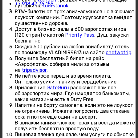
+7 918 47 76 155
путевки на
tourstanok
.
RTW-билеты от трех авиа-альянсов не включают
лоукост компании. Поэтому кругосветка выйдет
существенно дороже.
Доступ в бизнес-залы в 600 аэропортах мира
(120 стран) с картой
Priority Pass
. Душ, закуски
бесплатно.
Скидка 500 рублей на любой авиабилет/ отель
по промокоду VLADIMIR9813 на сайте
onetwotrip
.
Получите бесплатный билет на рейс
«Аэрофлота», собирая мили за отзывы
на
tripadvisor
.
Не пейте кофе перед и во время полета.
Он только усилит панику и сердцебиение.
Приложение
GateGuru
расскажет вам все
об аэропортах мира. Где находятся банкоматы,
какие магазины есть в Duty Free.
Напитки на борту самолета, если это не лоукост,
не ограничены. Можете попросить два стакана
сока и потом еще один на десерт.
В авиакомпаниях-лоукостерах вы всегда можете
получить бесплатно простую воду.
Пищевая пленка дешевле, чем услуги по обмотке