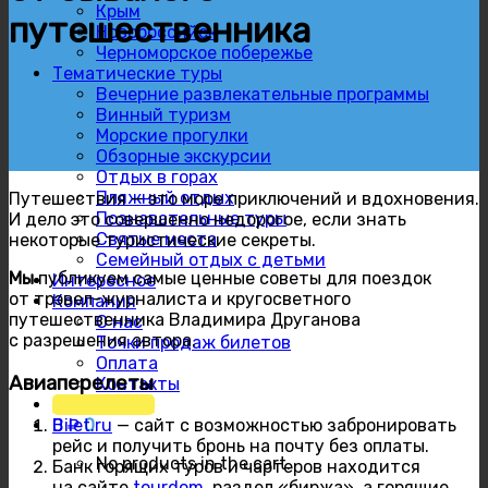
Крым
путешественника
Новороссийск
Черноморское побережье
Тематические туры
Вечерние развлекательные программы
Винный туризм
Морские прогулки
Обзорные экскурсии
Отдых в горах
Пляжный отдых
Путешествия — это море приключений и вдохновения.
Познавательные туры
И дело это совершенно недорогое, если знать
Святые места
некоторые туристические секреты.
Семейный отдых с детьми
Мы
публикуем самые ценные советы для поездок
Интересное
от трэвел-журналиста и кругосветного
Компания
путешественника Владимира Друганова
О нас
с разрешения автора.
Точки продаж билетов
Оплата
Авиаперелеты
Контакты
Расписание
0
₽
0
Bilet.ru
— сайт с возможностью забронировать
рейс и получить бронь на почту без оплаты.
No products in the cart.
Банк горящих туров и чартеров находится
на сайте
tourdom
, раздел «биржа», а горящие