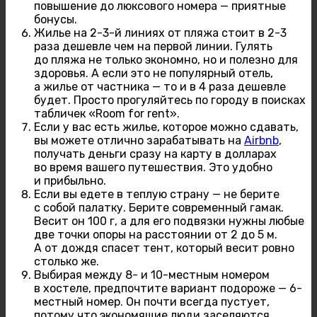
повышение до люксового номера — приятные
бонусы.
Жилье на 2-3-й линиях от пляжа стоит в 2-3
раза дешевле чем на первой линии. Гулять
до пляжа не только экономно, но и полезно для
здоровья. А если это не популярный отель,
а жилье от частника — то и в 4 раза дешевле
будет. Просто прогуляйтесь по городу в поисках
табличек «Room for rent».
Если у вас есть жилье, которое можно сдавать,
вы можете отлично зарабатывать на
Airbnb
,
получать деньги сразу на карту в долларах
во время вашего путешествия. Это удобно
и прибыльно.
Если вы едете в теплую страну — не берите
с собой палатку. Берите современный гамак.
Весит он 100 г, а для его подвязки нужны любые
две точки опоры на расстоянии от 2 до 5 м.
А от дождя спасет тент, который весит ровно
столько же.
Выбирая между 8- и 10-местным номером
в хостеле, предпочтите вариант подороже — 6-
местный номер. Он почти всегда пустует,
потому что экономящие люди заселяются