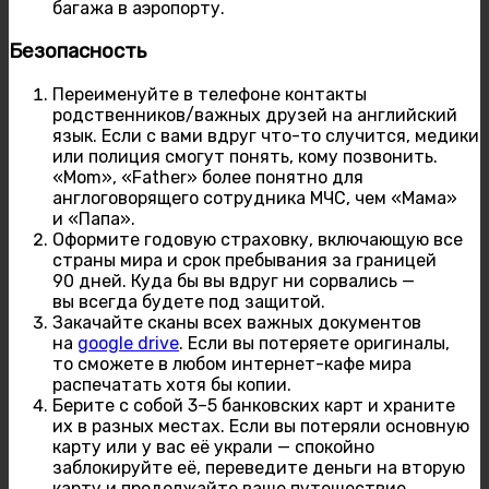
багажа в аэропорту.
Безопасность
Переименуйте в телефоне контакты
родственников/важных друзей на английский
язык. Если с вами вдруг что-то случится, медики
или полиция смогут понять, кому позвонить.
«Mom», «Father» более понятно для
англоговорящего сотрудника МЧС, чем «Мама»
и «Папа».
Оформите годовую страховку, включающую все
страны мира и срок пребывания за границей
90 дней. Куда бы вы вдруг ни сорвались —
вы всегда будете под защитой.
Закачайте сканы всех важных документов
на
google drive
. Если вы потеряете оригиналы,
то сможете в любом интернет-кафе мира
распечатать хотя бы копии.
Берите с собой 3–5 банковских карт и храните
их в разных местах. Если вы потеряли основную
карту или у вас её украли — спокойно
заблокируйте её, переведите деньги на вторую
карту и продолжайте ваше путешествие.