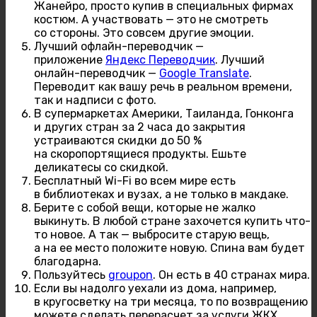
Жанейро, просто купив в специальных фирмах
костюм. А участвовать — это не смотреть
со стороны. Это совсем другие эмоции.
Лучший офлайн-переводчик —
приложение
Яндекс Переводчик
. Лучший
онлайн-переводчик —
Google Translate
.
Переводит как вашу речь в реальном времени,
так и надписи с фото.
В супермаркетах Америки, Таиланда, Гонконга
и других стран за 2 часа до закрытия
устраиваются скидки до 50 %
на скоропортящиеся продукты. Ешьте
деликатесы со скидкой.
Бесплатный Wi-Fi во всем мире есть
в библиотеках и вузах, а не только в макдаке.
Берите с собой вещи, которые не жалко
выкинуть. В любой стране захочется купить что-
то новое. А так — выбросите старую вещь,
а на ее место положите новую. Спина вам будет
благодарна.
Пользуйтесь
groupon
. Он есть в 40 странах мира.
Если вы надолго уехали из дома, например,
в кругосветку на три месяца, то по возвращению
можете сделать перерасчет за услуги ЖКХ.