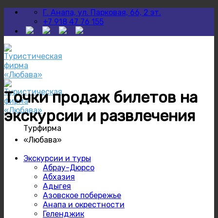
Skip
Г. Анапа, ул. Парковая, 66, 2 эт.
to
+7 918 47 76 155
content
Точки продаж билетов на
экскурсии и развлечения
Турфирма
«Любава»
Экскурсии и туры
Абрау-Дюрсо
Абхазия
Адыгея
Азовское побережье
Анапа и окрестности
Геленджик