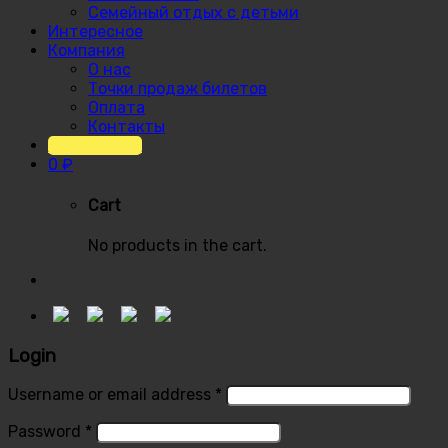
Семейный отдых с детьми
Интересное
Компания
О нас
Точки продаж билетов
Оплата
Контакты
Расписание
0
₽
Cart
No products in the cart.
Login
Username or email address
*
Password
*