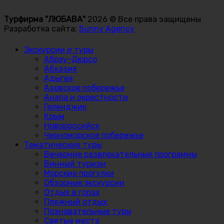
Турфирма "ЛЮБАВА"
2026 © Все права защищены
Разработка сайта:
Sunny Agency
Экскурсии и туры
Абрау-Дюрсо
Абхазия
Адыгея
Азовское побережье
Анапа и окрестности
Геленджик
Крым
Новороссийск
Черноморское побережье
Тематические туры
Вечерние развлекательные программы
Винный туризм
Морские прогулки
Обзорные экскурсии
Отдых в горах
Пляжный отдых
Познавательные туры
Святые места