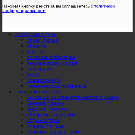
Нажимая кнопку действия, вы соглашаетесь с
политикой
конфиденциальности
Экскурсии и туры
Абрау-Дюрсо
Абхазия
Адыгея
Азовское побережье
Анапа и окрестности
Геленджик
Крым
Новороссийск
Черноморское побережье
Тематические туры
Вечерние развлекательные программы
Винный туризм
Морские прогулки
Обзорные экскурсии
Отдых в горах
Пляжный отдых
Познавательные туры